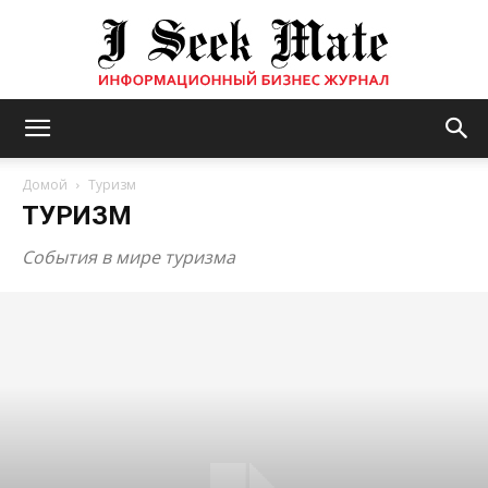
Бизнес
Домой
Туризм
ТУРИЗМ
журнал
События в мире туризма
|
ISM