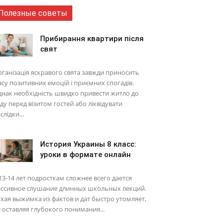
Полезные советы
Прибирання квартири після
свят
ганізація яскравого свята завжди приносить
су позитивних емоцій і приємних спогадів.
нак необхідність швидко привести житло до
ду перед візитом гостей або ліквідувати
слідки...
История Украины 8 класс:
уроки в формате онлайн
13-14 лет подросткам сложнее всего дается
ассивное слушание длинных школьных лекций.
хая выжимка из фактов и дат быстро утомляет,
 оставляя глубокого понимания...