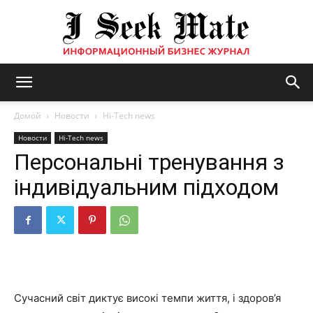
Бизнес
Домой
Новости
Hi-Tech news
Новости
Hi-Tech news
Персональні тренування з
журнал
індивідуальним підходом
|
ISM
Сучасний світ диктує високі темпи життя, і здоров’я