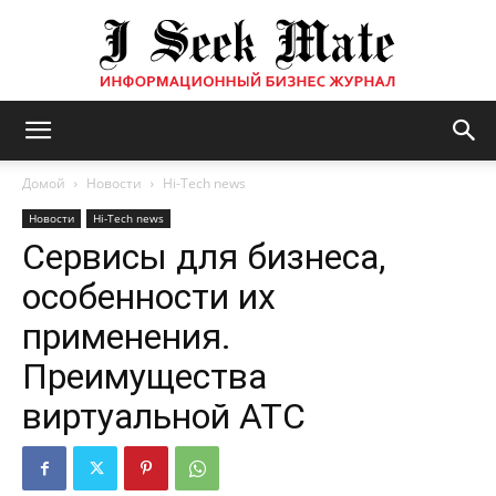
Бизнес
Домой
Новости
Hi-Tech news
Новости
Hi-Tech news
Сервисы для бизнеса,
журнал
особенности их
применения.
|
Преимущества
виртуальной АТС
ISM