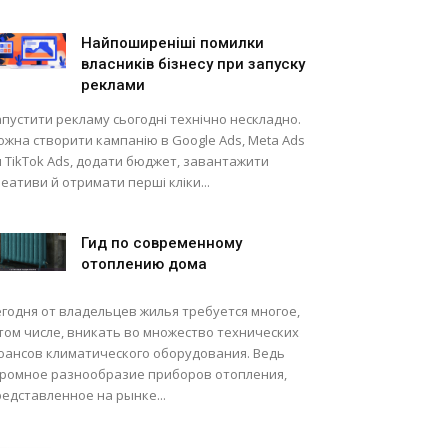
Найпоширеніші помилки
власників бізнесу при запуску
реклами
пустити рекламу сьогодні технічно нескладно.
жна створити кампанію в Google Ads, Meta Ads
 TikTok Ads, додати бюджет, завантажити
еативи й отримати перші кліки...
Гид по современному
отоплению дома
годня от владельцев жилья требуется многое,
том числе, вникать во множество технических
юансов климатического оборудования. Ведь
громное разнообразие приборов отопления,
едставленное на рынке...