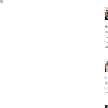
Д
ISM
м
п
и
сн
У
с
и
на