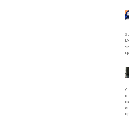
За
Мо
чи
кр
Се
в 
н
о
пр