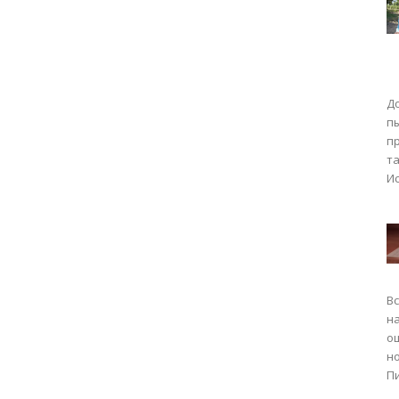
Д
п
пр
т
Ис
В
на
о
н
Пи