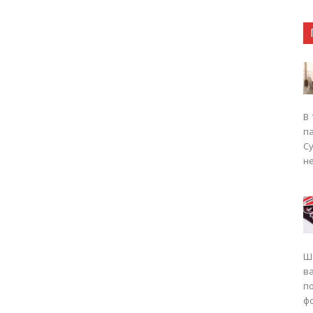
В 
п
Су
не
Ш
в
п
фо