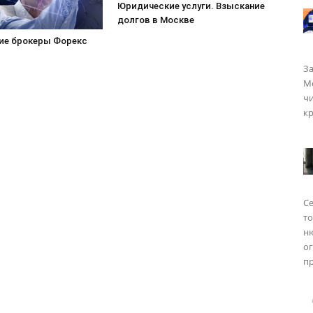
Юридические услуги. Взыскание
долгов в Москве
ие брокеры Форекс
За
Мо
чи
кр
Се
то
н
о
пр