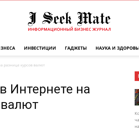
ИЗНЕСА
ИНВЕСТИЦИИ
ГАДЖЕТЫ
НАУКА И ЗДОРОВЬ
Бизнес
на разнице курсов валют
 в Интернете на
журнал
 валют
Ко
ча
на
|