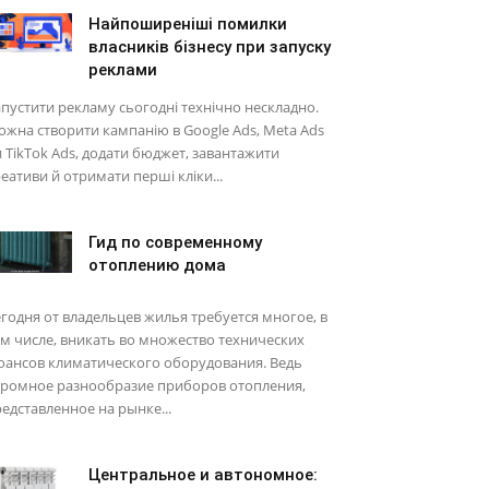
Найпоширеніші помилки
власників бізнесу при запуску
реклами
пустити рекламу сьогодні технічно нескладно.
жна створити кампанію в Google Ads, Meta Ads
 TikTok Ads, додати бюджет, завантажити
еативи й отримати перші кліки...
Гид по современному
отоплению дома
годня от владельцев жилья требуется многое, в
м числе, вникать во множество технических
юансов климатического оборудования. Ведь
громное разнообразие приборов отопления,
едставленное на рынке...
Центральное и автономное: