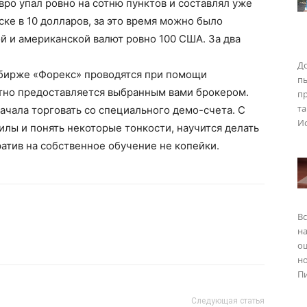
 евро упал ровно на сотню пунктов и составлял уже
ске в 10 долларов, за это время можно было
ой и американской валют ровно 100 США. За два
До
 бирже «Форекс» проводятся при помощи
п
тно предоставляется выбранным вами брокером.
пр
та
ачала торговать со специального демо-счета. С
Ис
лы и понять некоторые тонкости, научится делать
ратив на собственное обучение не копейки.
Вс
на
о
но
Пи
Следующая статья