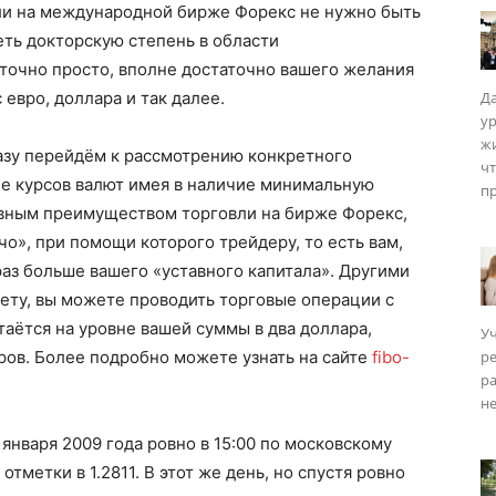
вли на международной бирже Форекс не нужно быть
ть докторскую степень в области
точно просто, вполне достаточно вашего желания
евро, доллара и так далее.
Да
у
ISM
жи
азу перейдём к рассмотрению конкретного
чт
це курсов валют имея в наличие минимальную
пр
вным преимуществом торговли на бирже Форекс,
о», при помощи которого трейдеру, то есть вам,
 раз больше вашего «уставного капитала». Другими
чету, вы можете проводить торговые операции с
таётся на уровне вашей суммы в два доллара,
Уч
ров. Более подробно можете узнать на сайте
fibo-
р
ра
не
января 2009 года ровно в 15:00 по московскому
тметки в 1.2811. В этот же день, но спустя ровно