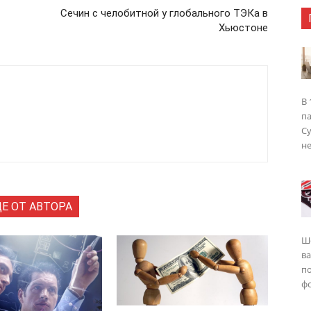
Сечин с челобитной у глобального ТЭКа в
Хьюстоне
В 
п
Су
не
Е ОТ АВТОРА
Ш
в
п
фо