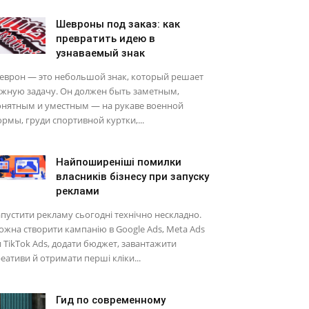
Шевроны под заказ: как
превратить идею в
узнаваемый знак
еврон — это небольшой знак, который решает
ажную задачу. Он должен быть заметным,
онятным и уместным — на рукаве военной
рмы, груди спортивной куртки,...
Найпоширеніші помилки
власників бізнесу при запуску
реклами
пустити рекламу сьогодні технічно нескладно.
жна створити кампанію в Google Ads, Meta Ads
 TikTok Ads, додати бюджет, завантажити
еативи й отримати перші кліки...
Гид по современному