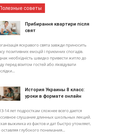
Полезные советы
Прибирання квартири після
свят
ганізація яскравого свята завжди приносить
су позитивних емоцій і приємних спогадів.
нак необхідність швидко привести житло до
ду перед візитом гостей або ліквідувати
слідки...
История Украины 8 класс:
уроки в формате онлайн
13-14 лет подросткам сложнее всего дается
ассивное слушание длинных школьных лекций.
хая выжимка из фактов и дат быстро утомляет,
 оставляя глубокого понимания...