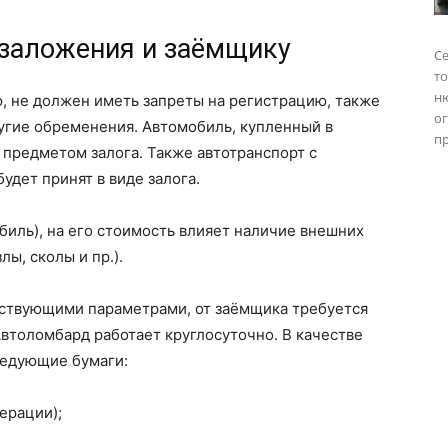
 заложения и заёмщику
Се
то
н
, не должен иметь запреты на регистрацию, также
о
ругие обременения. Автомобиль, купленный в
пр
 предметом залога. Также автотранспорт с
дет принят в виде залога.
иль), на его стоимость влияет наличие внешних
ы, сколы и пр.).
тствующими параметрами, от заёмщика требуется
втоломбард работает круглосуточно. В качестве
ледующие бумаги:
ерации);