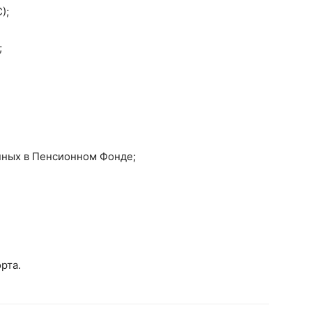
);
;
нных в Пенсионном Фонде;
рта.