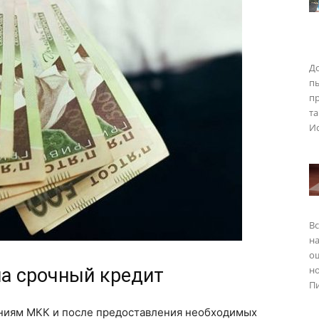
До
п
пр
та
Ис
Вс
на
о
но
а срочный кредит
Пи
аниям МКК и после предоставления необходимых