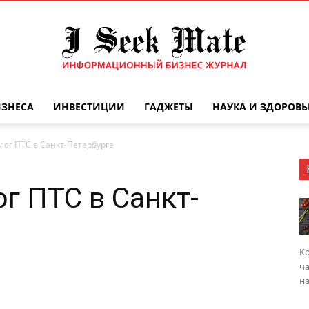
ИЗНЕСА
ИНВЕСТИЦИИ
ГАДЖЕТЫ
НАУКА И ЗДОРОВЬ
Бизнес
лог ПТС в Санкт-Петербурге
г ПТС в Санкт-
журнал
Ко
ча
на
|