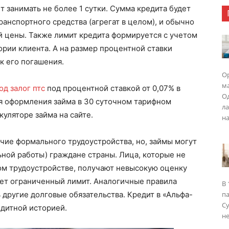
 занимать не более 1 сутки. Сумма кредита будет
ранспортного средства (агрегат в целом), и обычно
й цены. Также лимит кредита формируется с учетом
рии клиента. А на размер процентной ставки
ок его погашения.
Ор
ма
од залог птс
под процентной ставкой от 0,07% в
Од
я оформления займа в 30 суточном тарифном
ла
куляторе займа на сайте.
на
чие формального трудоустройства, но, займы могут
ьной работы) граждане страны. Лица, которые не
ом трудоустройстве, получают невысокую оценку
ует ограниченный лимит. Аналогичные правила
В 
ь другие долговые обязательства. Кредит в «Альфа-
п
Су
едитной историей.
не