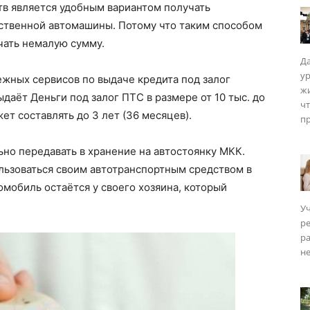
тв является удобным вариантом получать
бственной автомашины. Потому что таким способом
чать немалую сумму.
Да
у
жных сервисов по выдаче кредита под залог
ISM
жи
даёт Деньги под залог ПТС в размере от 10 тыс. до
чт
ет составлять до 3 лет (36 месяцев).
пр
но передавать в хранение на автостоянку МКК.
льзоваться своим автотранспортным средством в
омобиль остаётся у своего хозяина, который
Уч
р
ра
не