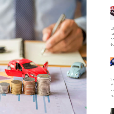
Ш
в
п
фо
За
Мо
чи
кр