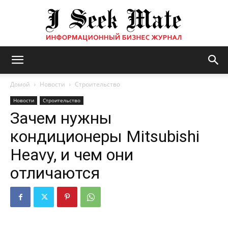
Бизнес
Домой
Новости
Строительство
Новости
Строительство
Зачем нужны
журнал
кондиционеры Mitsubishi
Heavy, и чем они
|
отличаются
ISM