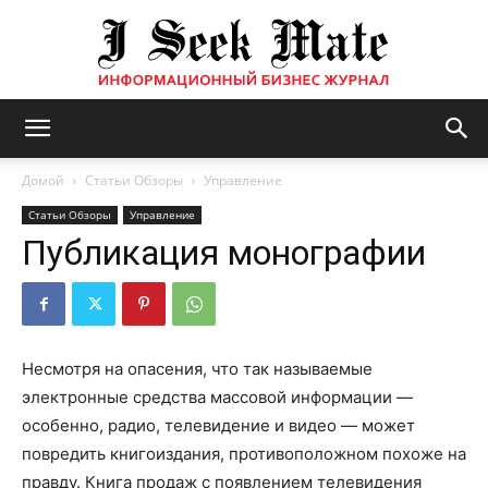
Бизнес
Домой
Статьи Обзоры
Управление
Статьи Обзоры
Управление
Публикация монографии
журнал
|
Несмотря на опасения, что так называемые
электронные средства массовой информации —
особенно, радио, телевидение и видео — может
ISM
повредить книгоиздания, противоположном похоже на
правду. Книга продаж с появлением телевидения