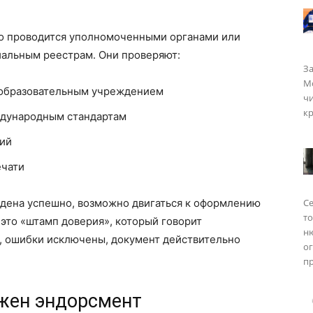
о проводится уполномоченными органами или
иальным реестрам. Они проверяют:
За
Мо
 образовательным учреждением
чи
кр
ждународным стандартам
вий
ечати
йдена успешно, возможно двигаться к оформлению
Се
то
это «штамп доверия», который говорит
н
, ошибки исключены, документ действительно
о
пр
жен эндорсмент