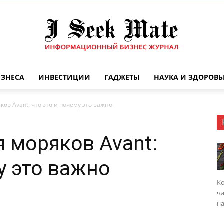
ИЗНЕСА
ИНВЕСТИЦИИ
ГАДЖЕТЫ
НАУКА И ЗДОРОВЬ
Бизнес
ов Avant: что это и почему это важно
 моряков Avant:
журнал
у это важно
Ко
ча
на
|