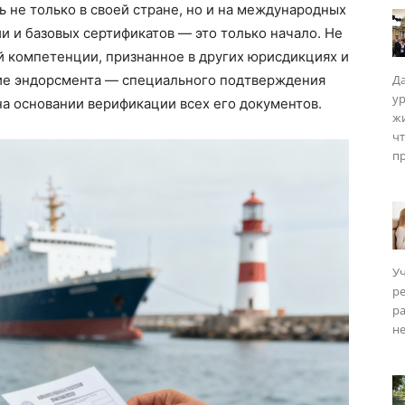
ь не только в своей стране, но и на международных
и и базовых сертификатов — это только начало. Не
 компетенции, признанное в других юрисдикциях и
ие эндорсмента — специального подтверждения
Да
у
на основании верификации всех его документов.
ISM
жи
чт
пр
Уч
р
ра
не