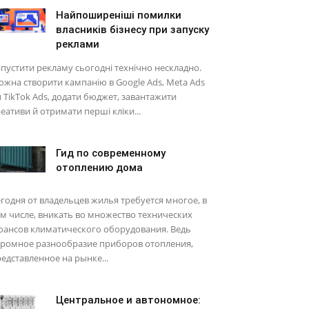
Найпоширеніші помилки
власників бізнесу при запуску
реклами
пустити рекламу сьогодні технічно нескладно.
жна створити кампанію в Google Ads, Meta Ads
 TikTok Ads, додати бюджет, завантажити
еативи й отримати перші кліки...
Гид по современному
отоплению дома
годня от владельцев жилья требуется многое, в
м числе, вникать во множество технических
юансов климатического оборудования. Ведь
громное разнообразие приборов отопления,
едставленное на рынке...
Центральное и автономное: