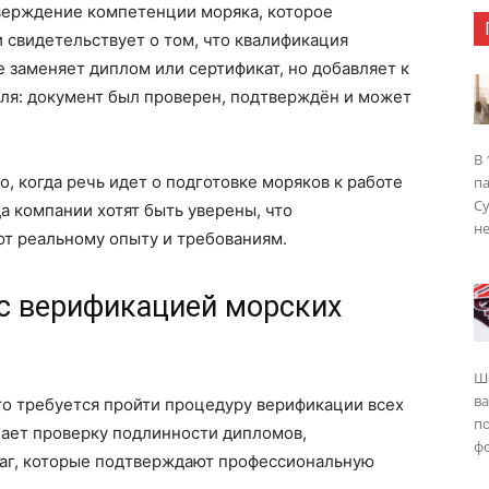
верждение компетенции моряка, которое
 свидетельствует о том, что квалификация
е заменяет диплом или сертификат, но добавляет к
еля: документ был проверен, подтверждён и может
В 
, когда речь идет о подготовке моряков к работе
п
Су
а компании хотят быть уверены, что
не
т реальному опыту и требованиям.
 с верификацией морских
Ш
в
го требуется пройти процедуру верификации всех
п
чает проверку подлинности дипломов,
фо
умаг, которые подтверждают профессиональную