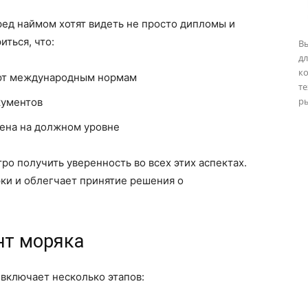
ед наймом хотят видеть не просто дипломы и
ться, что:
В
дл
к
уют международным нормам
т
ры
кументов
дена на должном уровне
о получить уверенность во всех этих аспектах.
ки и облегчает принятие решения о
нт моряка
включает несколько этапов: