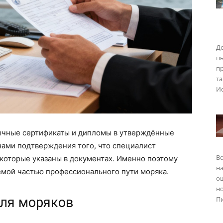
До
п
пр
та
Ис
чные сертификаты и дипломы в утверждённые
ами подтверждения того, что специалист
Вс
которые указаны в документах. Именно поэтому
на
емой частью профессионального пути моряка.
о
но
для моряков
Пи