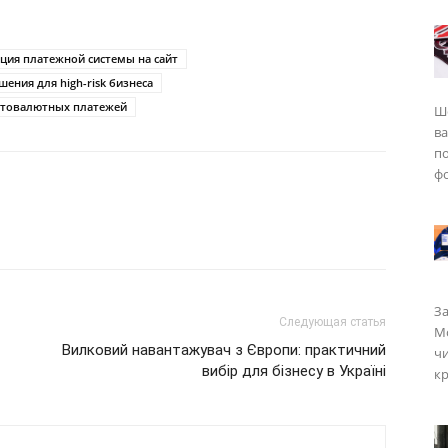
ция платежной системы на сайт
ения для high-risk бизнеса
птовалютных платежей
Ш
в
п
фо
За
Следующая статья
Мо
Вилковий навантажувач з Європи: практичний
чи
вибір для бізнесу в Україні
кр