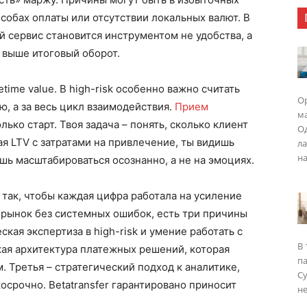
обах оплаты или отсутствии локальных валют. В
 сервис становится инструментом не удобства, а
м выше итоговый оборот.
etime value. В high-risk особенно важно считать
Ор
ю, а за весь цикл взаимодействия.
Прием
ма
олько старт. Твоя задача – понять, сколько клиент
Од
вая LTV с затратами на привлечение, ты видишь
ла
на
ь масштабироваться осознанно, а не на эмоциях.
 так, чтобы каждая цифра работала на усиление
й рынок без системных ошибок, есть три причины
ская экспертиза в high-risk и умение работать с
В 
кая архитектура платежных решений, которая
п
. Третья – стратегический подход к аналитике,
Су
осрочно. Betatransfer гарантировано приносит
не