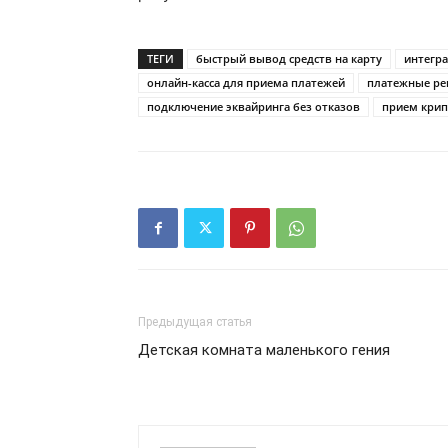
ТЕГИ
быстрый вывод средств на карту
интегра
онлайн-касса для приема платежей
платежные реш
подключение эквайринга без отказов
прием кри
Предыдущая статья
Детская комната маленького гения