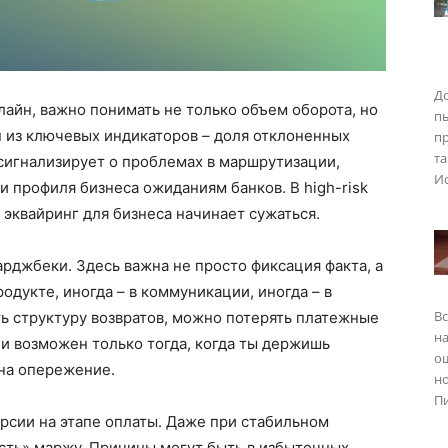
До
лайн, важно понимать не только объем оборота, но
п
н из ключевых индикаторов – доля отклоненных
пр
та
сигнализирует о проблемах в маршрутизации,
Ис
и профиля бизнеса ожиданиям банков. В high-risk
и эквайринг для бизнеса начинает сужаться.
арджбеки. Здесь важна не просто фиксация факта, а
одукте, иногда – в коммуникации, иногда – в
Вс
ть структуру возвратов, можно потерять платежные
на
и возможен только тогда, когда ты держишь
о
 на опережение.
но
Пи
рсии на этапе оплаты. Даже при стабильном
сть» маржу. Причины могут быть в избыточных