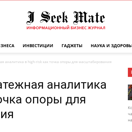
ИЗНЕСА
ИНВЕСТИЦИИ
ГАДЖЕТЫ
НАУКА И ЗДОРОВЬ
Бизнес
ная аналитика в high-risk как точка опоры для масштабирования
латежная аналитика
журнал
 точка опоры для
Ко
ия
ча
на
|