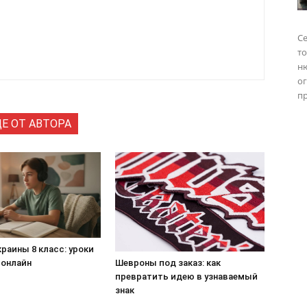
Се
то
н
о
пр
Е ОТ АВТОРА
раины 8 класс: уроки
 онлайн
Шевроны под заказ: как
превратить идею в узнаваемый
знак