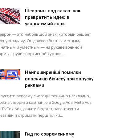
Шевроны под заказ: как
превратить идею в
узнаваемый знак
еврон — это небольшой знак, который решает
ажную задачу. Он должен быть заметным,
онятным и уместным — на рукаве военной
рмы, груди спортивной куртки,...
Найпоширеніші помилки
власників бізнесу при запуску
реклами
пустити рекламу сьогодні технічно нескладно.
жна створити кампанію в Google Ads, Meta Ads
 TikTok Ads, додати бюджет, завантажити
еативи й отримати перші кліки...
Гид по современному