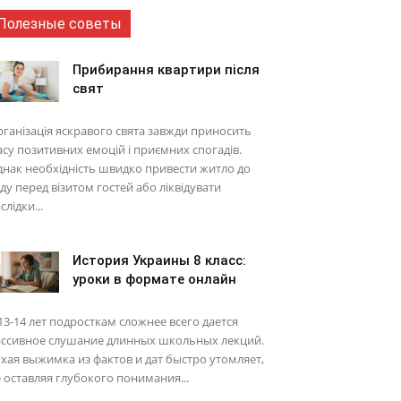
Полезные советы
Прибирання квартири після
свят
ганізація яскравого свята завжди приносить
су позитивних емоцій і приємних спогадів.
нак необхідність швидко привести житло до
ду перед візитом гостей або ліквідувати
слідки...
История Украины 8 класс:
уроки в формате онлайн
13-14 лет подросткам сложнее всего дается
ассивное слушание длинных школьных лекций.
хая выжимка из фактов и дат быстро утомляет,
 оставляя глубокого понимания...