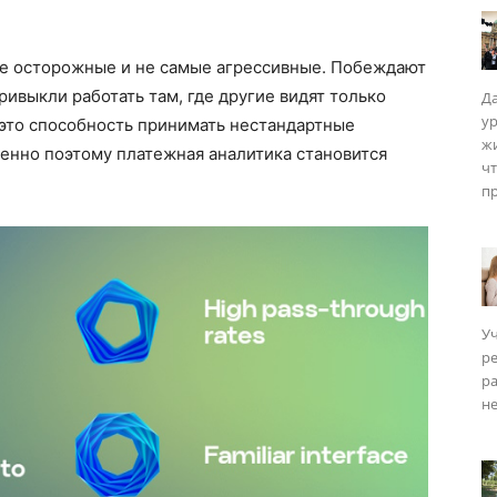
мые осторожные и не самые агрессивные. Побеждают
 привыкли работать там, где другие видят только
Да
у
 это способность принимать нестандартные
ISM
жи
енно поэтому платежная аналитика становится
чт
пр
Уч
р
ра
не