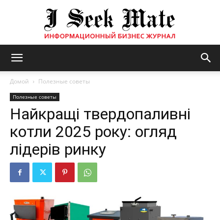
Бизнес
Домой
Полезные советы
Полезные советы
Найкращі твердопаливні
журнал
котли 2025 року: огляд
лідерів ринку
|
ISM