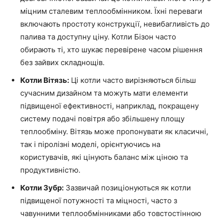
міцним сталевим теплообмінником. Їхні переваги
включають простоту конструкції, невибагливість до
палива та доступну ціну. Котли Бізон часто
обирають ті, хто шукає перевірене часом рішення
без зайвих складнощів.
Котли Вітязь:
Ці котли часто вирізняються більш
сучасним дизайном та можуть мати елементи
підвищеної ефективності, наприклад, покращену
систему подачі повітря або збільшену площу
теплообміну. Вітязь може пропонувати як класичні,
так і піролізні моделі, орієнтуючись на
користувачів, які цінують баланс між ціною та
продуктивністю.
Котли Зубр:
Зазвичай позиціонуються як котли
підвищеної потужності та міцності, часто з
чавунними теплообмінниками або товстостінною