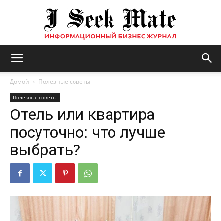
Бизнес
Домой
Полезные советы
Полезные советы
Отель или квартира
журнал
посуточно: что лучше
выбрать?
|
ISM