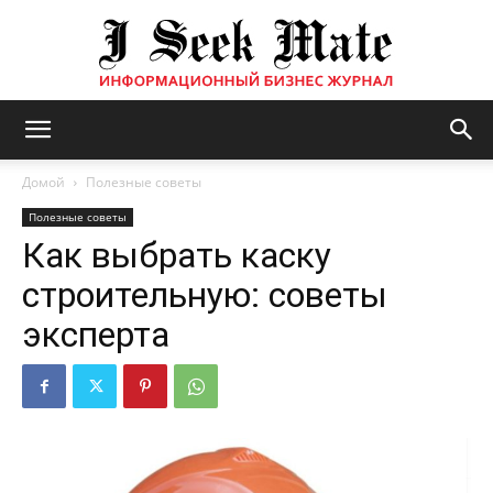
Бизнес
Домой
Полезные советы
Полезные советы
Как выбрать каску
журнал
строительную: советы
эксперта
|
ISM