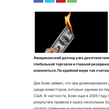
Американский доллар уже десятилетиям
глобальной торговли и главной резервн
измениться. По крайней мере так считае
Дик Бове заявил, что эра доминирования
среди инвесторов, которые одними из п
США. В частности, Бове еще в 2005 году
результате привела к краху нескольких б
стратег главными конкурентами американ