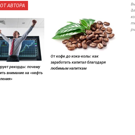
В
ОТ АВТОРА
дл
ко
т
ры
От кофе до кока-колы: как
заработать капитал благодаря
рует рекорды: почему
любимым напиткам
ить внимание на «нефть
оления»