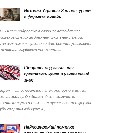
История Украины 8 класс: уроки
в формате онлайн
13-14 лет подросткам сложнее всего дается
ссивное слушание длинных школьных лекций.
хая выжимка из фактов и дат быстро утомляет,
 оставляя глубокого понимания...
Шевроны под заказ: как
превратить идею в узнаваемый
знак
еврон — это небольшой знак, который решает
жную задачу. Он должен быть заметным,
онятным и уместным — на рукаве военной формы,
уди спортивной куртки,...
Найпоширеніші помилки