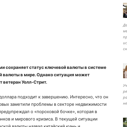
Да
ме
ISM
п
ис
сн
и сохраняет статус ключевой валюты в системе
ой валюты в мире. Однако ситуация может
т ветеран Уолл-Стрит.
Уч
р
 доллара подходит к завершению. Интересно, что он
ра
не
ервых заметили проблемы в секторе недвижимости
 предупреждал о «пороховой бочке», которая в
анков и мирового кризиса. В текущей ситуации
ской валюты назвал китайский юань и