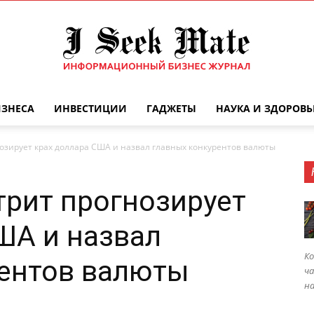
ИЗНЕСА
ИНВЕСТИЦИИ
ГАДЖЕТЫ
НАУКА И ЗДОРОВЬ
Бизнес
озирует крах доллара США и назвал главных конкурентов валюты
трит прогнозирует
журнал
ША и назвал
Ко
рентов валюты
ча
на
|