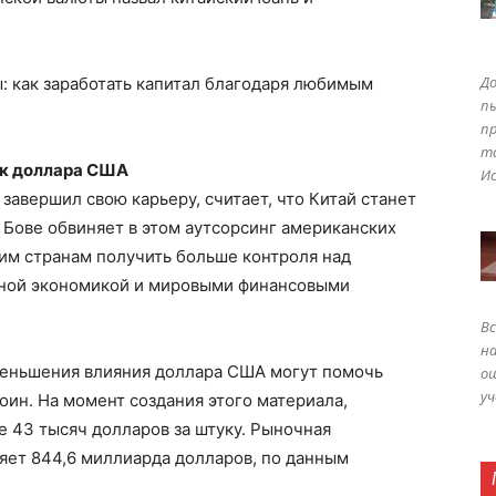
До
: как заработать капитал благодаря любимым
п
пр
т
ок доллара США
Ис
 завершил свою карьеру, считает, что Китай станет
Бове обвиняет в этом аутсорсинг американских
гим странам получить больше контроля над
ной экономикой и мировыми финансовыми
Вс
на
уменьшения влияния доллара США могут помочь
ош
уч
оин. На момент создания этого материала,
е 43 тысяч долларов за штуку. Рыночная
яет 844,6 миллиарда долларов, по данным