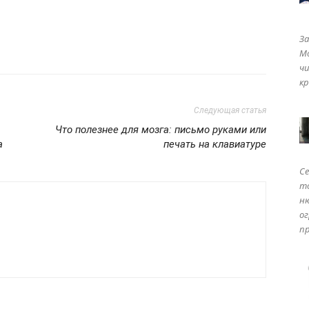
За
Мо
чи
кр
Следующая статья
Что полезнее для мозга: письмо руками или
а
печать на клавиатуре
Се
то
ню
ог
пр