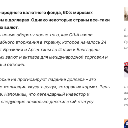
народного валютного фонда, 60% мировых
вы в долларах. Однако некоторые страны все-таки
х валют.
В 
 новые обороты после того, как США ввели
па
Су
абного вторжения в Украину, которое началось 24
не
от Бразилии и Аргентины до Индии и Бангладеш
ых валют и активов для международной торговли и
ь и биткоин.
торые не прогнозируют падение доллара – это
е желающие «кусать руку», которая их кормит. Речь
Ш
ва
е. Напомним, что легендарный инвестор и
п
 следующие несколько десятилетий статусу
гр