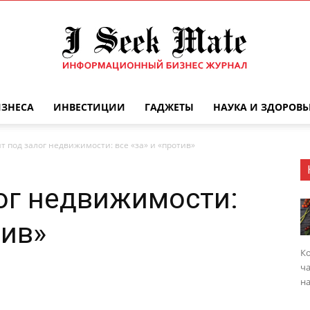
ИЗНЕСА
ИНВЕСТИЦИИ
ГАДЖЕТЫ
НАУКА И ЗДОРОВЬ
Бизнес
т под залог недвижимости: все «за» и «против»
ог недвижимости:
журнал
тив»
Ко
ча
на
|