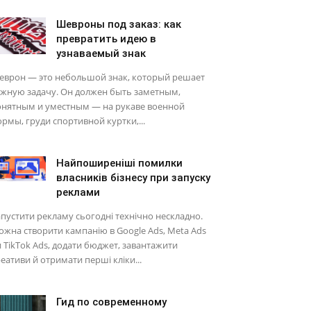
Шевроны под заказ: как
превратить идею в
узнаваемый знак
еврон — это небольшой знак, который решает
ажную задачу. Он должен быть заметным,
онятным и уместным — на рукаве военной
рмы, груди спортивной куртки,...
Найпоширеніші помилки
власників бізнесу при запуску
реклами
пустити рекламу сьогодні технічно нескладно.
жна створити кампанію в Google Ads, Meta Ads
 TikTok Ads, додати бюджет, завантажити
еативи й отримати перші кліки...
Гид по современному