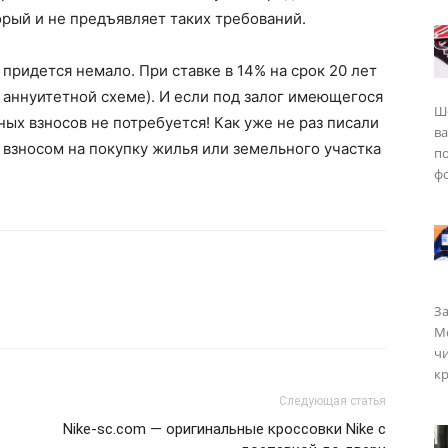
орый и не предъявляет таких требований.
, придется немало. При ставке в 14% на срок 20 лет
о аннуитетной схеме). И если под залог имеющегося
Ш
ных взносов не потребуется! Как уже не раз писали
в
 взносом на покупку жилья или земельного участка
п
фо
За
Мо
чи
кр
Следующая статья
Nike-sc.com — оригинальные кроссовки Nike с