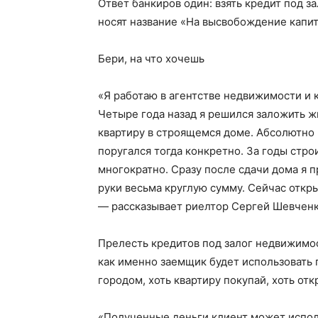
Ответ банкиров один: взять кредит под 
носят название «На высвобождение капи
Бери, на что хочешь
«Я работаю в агентстве недвижимости и
Четыре года назад я решился заложить жи
квартиру в строящемся доме. Абсолютно 
поругался тогда конкретно. За годы стр
многократно. Сразу после сдачи дома я п
руки весьма круглую сумму. Сейчас откр
— рассказывает риелтор Сергей Шевченк
Прелесть кредитов под залог недвижимос
как именно заемщик будет использовать 
городом, хоть квартиру покупай, хоть от
«Полученные деньги клиент может испол