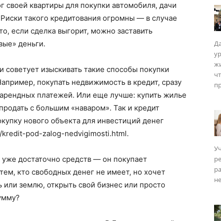
ог своей квартиры для покупки автомобиля, дачи
 Риски такого кредитования огромны — в случае
о, если сделка выгорит, можно заставить
ые» деньги.
Да
у
ISM
жи
ки советует изыскивать такие способы покупки
чт
Например, покупать недвижимость в кредит, сразу
пр
т арендных платежей. Или еще лучше: купить жилье
а продать с большим «наваром». Так и кредит
окупку нового объекта для инвестиций денег
s/kredit-pod-zalog-nedvigimosti.html.
Уч
 уже достаточно средств — он покупает
р
ра
тем, кто свободных денег не имеет, но хочет
не
ь или землю, открыть свой бизнес или просто
умму?