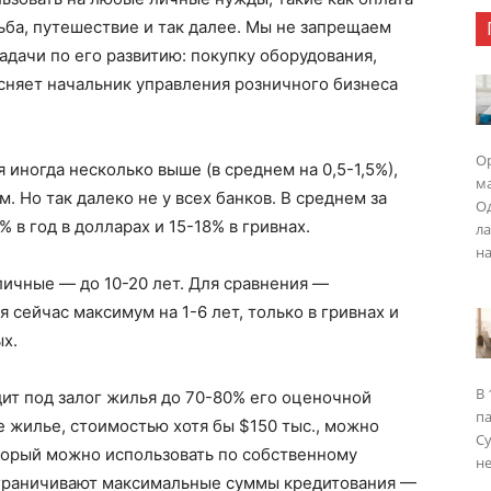
ьба, путешествие и так далее. Мы не запрещаем
задачи по его развитию: покупку оборудования,
сняет начальник управления розничного бизнеса
Ор
 иногда несколько выше (в среднем на 0,5-1,5%),
ма
 Но так далеко не у всех банков. В среднем за
Од
% в год в долларах и 15-18% в гривнах.
ла
на
ичные — до 10-20 лет. Для сравнения —
сейчас максимум на 1-6 лет, только в гривнах и
х.
В 
ит под залог жилья до 70-80% его оценочной
п
е жилье, стоимостью хотя бы $150 тыс., можно
Су
который можно использовать по собственному
не
ограничивают максимальные суммы кредитования —