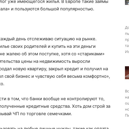
залог уже имеющегося жилья. В Европе такие займы
тала» и пользуются большой популярностью.
До
п
 каждый день отслеживаю ситуацию на рынке.
пр
та
лье своих родителей и купить на эти деньги
Ис
не жалею об этом поступке, хотя со «стариками»
оительства цены на недвижимость выросли
родал новую квартиру, закрыл кредит и получил на
ыл свой бизнес и чувствую себя весьма комфортно»,
о.
Вс
на
ти в том, что банки вообще не контролируют то,
о
полученные кредитные средства. Хоть дом строй за
но
крывай ЧП по торговле семечками.
Пи
ьзовать на любые личные нужды, такие как оплата