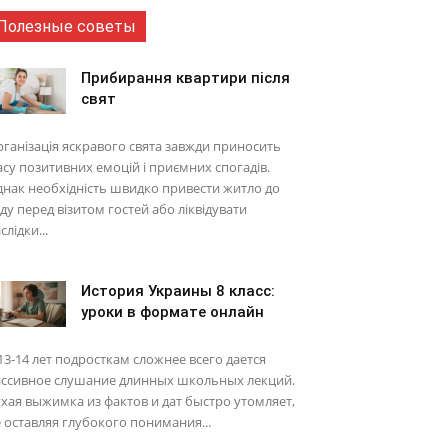
Полезные советы
Прибирання квартири після
свят
ганізація яскравого свята завжди приносить
су позитивних емоцій і приємних спогадів.
нак необхідність швидко привести житло до
ду перед візитом гостей або ліквідувати
слідки...
История Украины 8 класс:
уроки в формате онлайн
13-14 лет подросткам сложнее всего дается
ассивное слушание длинных школьных лекций.
хая выжимка из фактов и дат быстро утомляет,
 оставляя глубокого понимания...