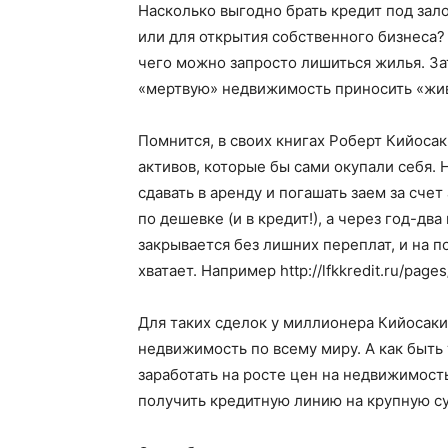
Насколько выгодно брать кредит под зал
или для открытия собственного бизнеса?
чего можно запросто лишиться жилья. Зат
«мертвую» недвижимость приносить «жив
Помнится, в своих книгах Роберт Кийоса
активов, которые бы сами окупали себя. 
сдавать в аренду и погашать заем за сче
по дешевке (и в кредит!), а через год-дв
закрывается без лишних переплат, и на п
хватает. Например http://lfkkredit.ru/page
Для таких сделок у миллионера Кийосаки
недвижимость по всему миру. А как быть 
заработать на росте цен на недвижимост
получить кредитную линию на крупную с