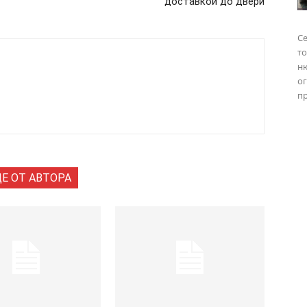
доставкой до двери
Се
то
н
о
пр
Е ОТ АВТОРА