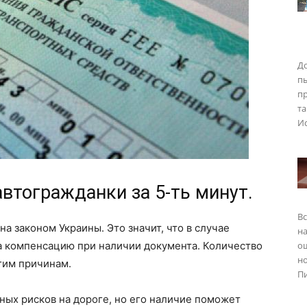
До
п
пр
та
Ис
втогражданки за 5-ть минут.
Вс
а законом Украины. Это значит, что в случае
на
а компенсацию при наличии документа. Количество
о
но
гим причинам.
Пи
ных рисков на дороге, но его наличие поможет