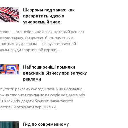
Шевроны под заказ: как
превратить идею в
узнаваемый знак
еврон — это небольшой знак, который решает
ажную задачу. Он должен быть заметным,
онятным и уместным — на рукаве военной
рмы, груди спортивной куртки,...
Найпоширеніші помилки
власників бізнесу при запуску
реклами
пустити рекламу сьогодні технічно нескладно.
жна створити кампанію в Google Ads, Meta Ads
 TikTok Ads, додати бюджет, завантажити
еативи й отримати перші кліки...
Гид по современному