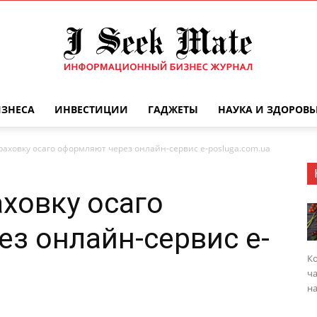
ИЗНЕСА
ИНВЕСТИЦИИ
ГАДЖЕТЫ
НАУКА И ЗДОРОВЬ
Бизнес
раховку осаго оформляют через онлайн-сервис e-posluga.com.ua
аховку осаго
журнал
з онлайн-сервис e-
Ко
ча
на
|