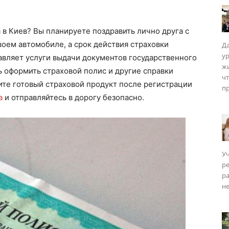
 в Киев? Вы планируете поздравить лично друга с
воем автомобиле, а срок действия страховки
Да
у
авляет услуги выдачи документов государственного
ISM
жи
ь оформить страховой полис и другие справки
чт
чите готовый страховой продукт после регистрации
пр
a
и отправляйтесь в дорогу безопасно.
Уч
р
ра
не