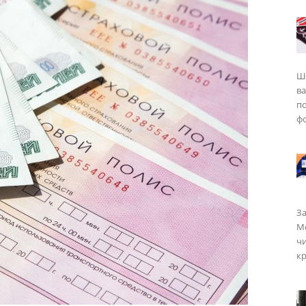
Ш
в
п
фо
За
Мо
чи
кр