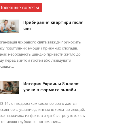
Полезные советы
Прибирання квартири після
свят
ганізація яскравого свята завжди приносить
су позитивних емоцій і приємних спогадів.
нак необхідність швидко привести житло до
ду перед візитом гостей або ліквідувати
слідки...
История Украины 8 класс:
уроки в формате онлайн
13-14 лет подросткам сложнее всего дается
ассивное слушание длинных школьных лекций.
хая выжимка из фактов и дат быстро утомляет,
 оставляя глубокого понимания...