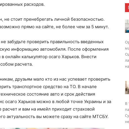
ированных расходов.
н, не стоит пренебрегать личной безопасностью.
озможно прямо на сайте, не более чем за 5 минут.
, не забудьте проверить правильность введенных
Ор
ма
ческую информацию автомобиля. После оформления
Од
и в онлайн калькулятор осаго Харьков. Внести
ла
особом расчета.
на
икам, друзьям мало кто из нас успевает проверить
ерить транспортное средство на ТО. В начале
ехническое состояние авто и срок действия
ис осаго Харьков можно в любой точке Украины и за
В 
е расчет и вам на имейл приходит страховой
п
Су
его актуальность вы можете сразу на сайте МТСБУ.
не