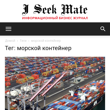
Бизнес
Домой
Теги
морской контейнер
Тег: морской контейнер
журнал
|
ISM