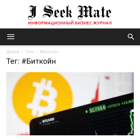
Бизнес
Домой
Теги
#Биткойн
Тег: #Биткойн
журнал
|
ISM