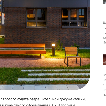
До
п
пр
та
Ис
Вс
на
о
но
Пи
 строгого аудита разрешительной документации,
а и грамотного оформления ДДУ. Алгоритм