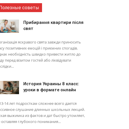
Полезные советы
Прибирання квартири після
свят
ганізація яскравого свята завжди приносить
су позитивних емоцій і приємних спогадів.
нак необхідність швидко привести житло до
ду перед візитом гостей або ліквідувати
слідки...
История Украины 8 класс:
уроки в формате онлайн
13-14 лет подросткам сложнее всего дается
ассивное слушание длинных школьных лекций.
хая выжимка из фактов и дат быстро утомляет,
 оставляя глубокого понимания...