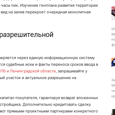
 часы пик. Изучение генплана развития территории
 вид на залив перекроет очередная монолитная
Ш
 разрешительной
в
п
фо
веряется через единую информационную систему
ся судебные иски и факты переноса сроков ввода в
СПб и Ленинградской области
, запрашивайте у
ый участок и актуальное разрешение на
За
Мо
чи
кр
апитал покупателя, гарантируя возврат вложенных
астройщика. Дополнительно кредитовать сделку
пают прямыми проектными партнерами конкретного