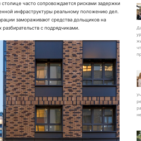
 столице часто сопровождается рисками задержки
ленной инфраструктуры реальному положению дел.
арации замораживают средства дольщиков на
х разбирательств с подрядчиками.
Да
у
ISM
жи
чт
пр
Уч
р
ра
не