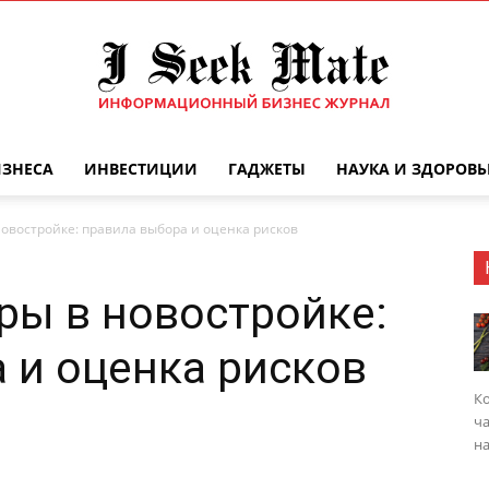
ИЗНЕСА
ИНВЕСТИЦИИ
ГАДЖЕТЫ
НАУКА И ЗДОРОВЬ
Бизнес
новостройке: правила выбора и оценка рисков
ры в новостройке:
журнал
 и оценка рисков
Ко
ча
на
|