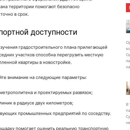
лана территории помогают безопасно
точно в срок.
портной доступности
Ор
изучения градостроительного плана прилегающей
ма
седних участков способна перегрузить местную
Од
ла
пленной квартиры в новостройке.
на
йте внимание на следующие параметры:
метрополитена и проектируемых развязок;
иник в радиусе двух километров;
В 
п
ствующих промышленных предприятий по соседству.
Су
не
ощадку помогает оценить реальную транспортную