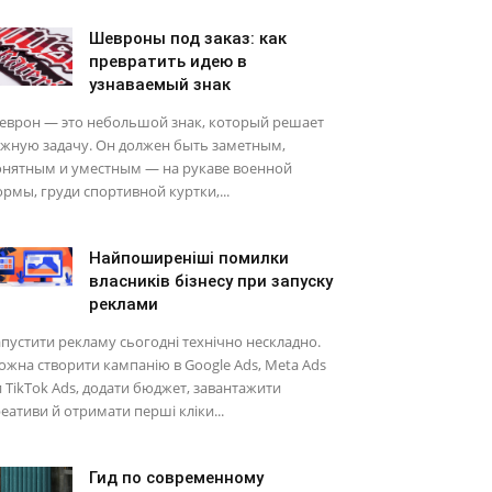
Шевроны под заказ: как
превратить идею в
узнаваемый знак
еврон — это небольшой знак, который решает
ажную задачу. Он должен быть заметным,
онятным и уместным — на рукаве военной
рмы, груди спортивной куртки,...
Найпоширеніші помилки
власників бізнесу при запуску
реклами
пустити рекламу сьогодні технічно нескладно.
жна створити кампанію в Google Ads, Meta Ads
 TikTok Ads, додати бюджет, завантажити
еативи й отримати перші кліки...
Гид по современному