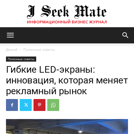
Бизнес
Домой
Полезные советы
Полезные советы
Гибкие LED-экраны:
журнал
инновация, которая меняет
рекламный рынок
|
ISM