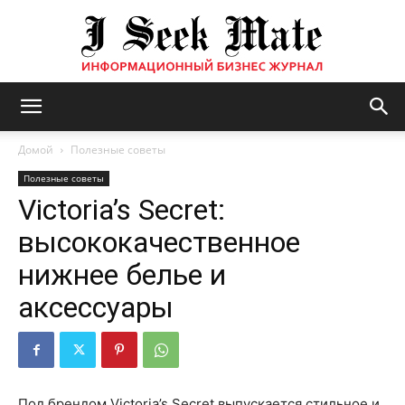
Бизнес
Домой
Полезные советы
Полезные советы
Victoria’s Secret:
журнал
высококачественное
нижнее белье и
|
аксессуары
ISM
Под брендом Victoria’s Secret выпускается стильное и