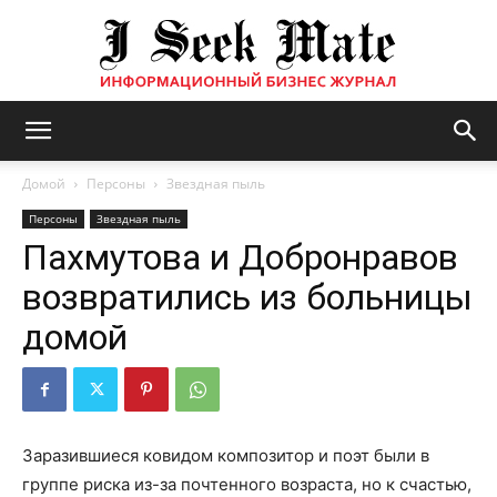
Бизнес
Домой
Персоны
Звездная пыль
Персоны
Звездная пыль
Пахмутова и Добронравов
журнал
возвратились из больницы
домой
|
ISM
Заразившиеся ковидом композитор и поэт были в
группе риска из-за почтенного возраста, но к счастью,