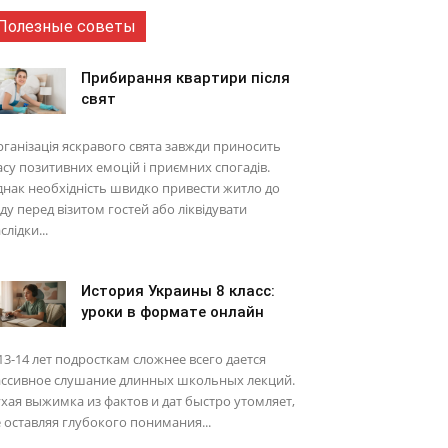
Полезные советы
Прибирання квартири після
свят
ганізація яскравого свята завжди приносить
су позитивних емоцій і приємних спогадів.
нак необхідність швидко привести житло до
ду перед візитом гостей або ліквідувати
слідки...
История Украины 8 класс:
уроки в формате онлайн
13-14 лет подросткам сложнее всего дается
ассивное слушание длинных школьных лекций.
хая выжимка из фактов и дат быстро утомляет,
 оставляя глубокого понимания...