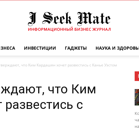
ИЗНЕСА
ИНВЕСТИЦИИ
ГАДЖЕТЫ
НАУКА И ЗДОРОВЬ
Бизнес
верждают, что Ким Кардашян хочет развестись с Канье Уэстом
ждают, что Ким
журнал
 развестись с
Ко
ча
на
|