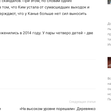
 скандалов. При этом, по словам одних
в том, что Ким устала от сумасшедших выходок и
ерждают, что у Канье больше нет сил выносить
До
п
женились в 2014 году. У пары четверо детей – две
пр
та
Ис
Вс
на
о
но
Пи
Следующая статья
и
«На высоком уровне порешали»: Деревянко