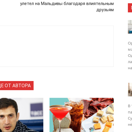
улетел на Мальдивы благодаря влиятельным
друзьям
Ор
ма
Од
ла
на
Е ОТ АВТОРА
В 
п
Су
не