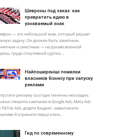
Шевроны под заказ: как
превратить идею в
узнаваемый знак
еврон — это небольшой знак, который решает
ажную задачу. Он должен быть заметным,
онятным и уместным — на рукаве военной
рмы, груди спортивной куртки,...
Найпоширеніші помилки
власників бізнесу при запуску
реклами
пустити рекламу сьогодні технічно нескладно.
жна створити кампанію в Google Ads, Meta Ads
 TikTok Ads, додати бюджет, завантажити
еативи й отримати перші кліки...
Гид по современному