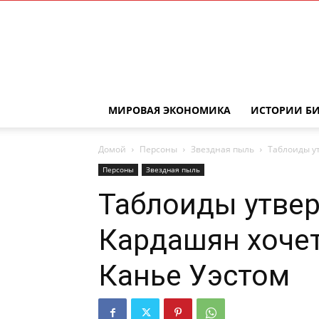
МИРОВАЯ ЭКОНОМИКА
ИСТОРИИ Б
Домой
Персоны
Звездная пыль
Таблоиды ут
Персоны
Звездная пыль
Таблоиды утвер
Кардашян хочет
Канье Уэстом