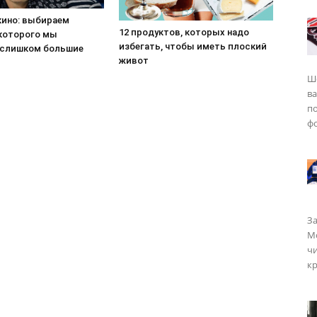
кино: выбираем
12 продуктов, которых надо
 которого мы
избегать, чтобы иметь плоский
 слишком большие
живот
Ш
в
п
фо
За
Мо
чи
кр