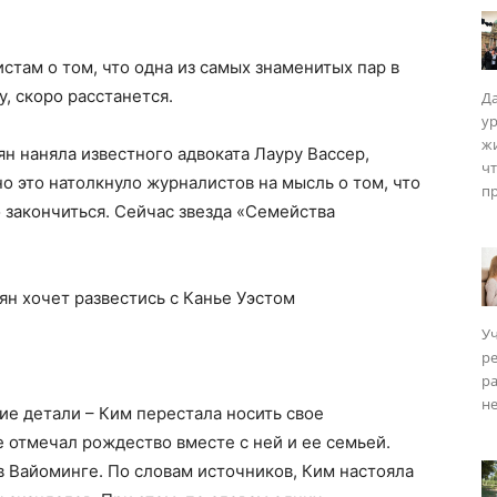
стам о том, что одна из самых знаменитых пар в
, скоро расстанется.
Да
у
ISM
жи
 наняла известного адвоката Лауру Вассер,
чт
 это натолкнуло журналистов на мысль о том, что
пр
 закончиться. Сейчас звезда «Семейства
Уч
р
ра
не
гие детали – Ким перестала носить свое
не отмечал рождество вместе с ней и ее семьей.
в Вайоминге. По словам источников, Ким настояла