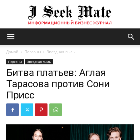
Бизнес
Домой
Персоны
Звездная пыль
Персоны
Звездная пыль
Битва платьев: Аглая
журнал
Тарасова против Сони
Присс
|
ISM