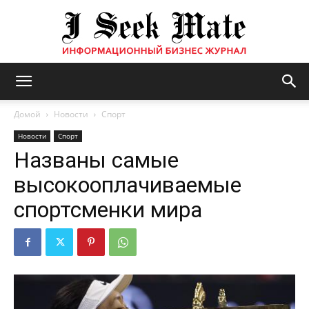
Бизнес
Домой
Новости
Спорт
Новости
Спорт
Названы самые
журнал
высокооплачиваемые
спортсменки мира
|
ISM